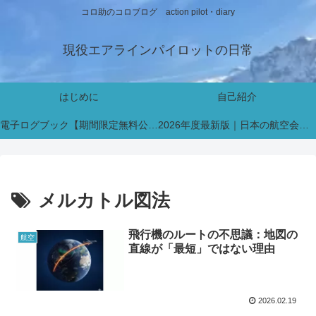
コロ助のコロブログ action pilot・diary
現役エアラインパイロットの日常
はじめに
自己紹介
電子ログブック【期間限定無料公開中】
2026年度最新版｜日本の航空会社パイロット採用・インターン情報まとめ【新卒・既卒対応】
メルカトル図法
飛行機のルートの不思議：地図の
航空
直線が「最短」ではない理由
2026.02.19