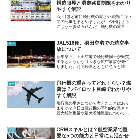
には取得後無期限のものもあるので、取
構造限界と滑走路長制限をわかり
得しておくと訓練や就活が有利に進むか
やすく解説
も？
3か月ほど前に飛行機の重さや燃費につい
ての記事をまとめましたが、今回はさら
にもう一歩踏み込んだ、飛行機の重量限
界とその決まり方についてをまとめてい
きたいと思います。今回の内容は前回と
比べて、より専門的な内容になっている
JAL516便、羽田空港での航空事
航空
ので飛行機好きな方にはおすすめです！
故について
是非見てみてくださいね。
新年早々、羽田空港で飛行機同士が衝突
するというかなり大きな航空事故が発生
しました。時間経過とともに色々と情報
が出てきましたので、なるべくわかりや
すく解説していきたいと思います。また
パイロット視点からの考察も含め、今回
飛行機の重さってどれくらい？燃
航空
の事故についてまとめていきたいと思い
費は？パイロット目線でわかりや
ます。
すく解説
飛行機の重さについて考えたことはあり
ますか？今日は飛行機の平均的な重さと
最大離陸重量や最大着陸重量についてま
とめていきます。おそらくみなさんが思
っているよりたくさんの種類の重量制限
があるので興味のある方は見てみてくだ
CRMスキルとは？航空業界で重
航空
さいね。
要な5つの能力と日常にも活かせ