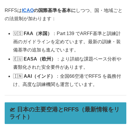
RFFSは
ICAO
の国際基準を基本に
しつつ、国・地域ごと
の法規制が加わります：
🇺🇸
FAA（米国）
：Part 139 でARFF基準と訓練計
画のガイドラインを定めています。最新の訓練・装
備基準の追加も進んでいます。
🇪🇺
EASA（欧州）
：より詳細な課題ベース分析や
書類化された安全要件があります。
🇮🇳
AAI（インド）
：全国66空港でRFFS を義務付
け、高度な訓練機関も運営しています。
🛫 日本の主要空港とRFFS（最新情報をリ
ライト）