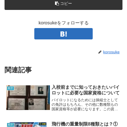
コピー
korosukeをフォローする
korosuke
関連記事
入校前までに知っておきたいパイ
航空
ロットに必要な国家資格について
パイロットになるためには操縦士として
の免許はもちろん、その他に数種類もの
国家資格等が必要になります。この資格
の多さは自動車免許とは比較になりませ
んので、パイロットを目指す方は予め知
っておいた方が良いかもしれません。中
飛行機の重量制限8種類とは？①
航空