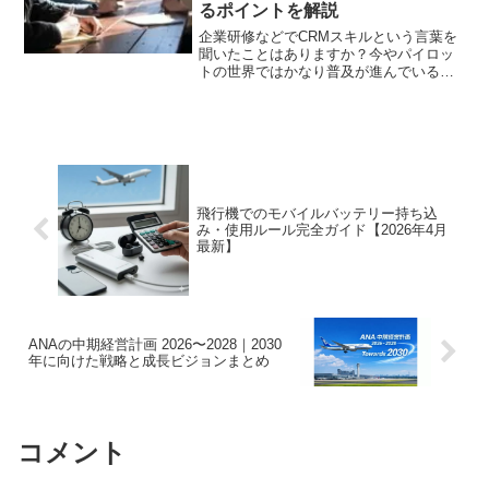
るポイントを解説
企業研修などでCRMスキルという言葉を
聞いたことはありますか？今やパイロッ
トの世界ではかなり普及が進んでいるス
キルとなっていますが、CRMスキルはパ
イロットはもちろん、航空業界だけでな
くきっとすべての業界や普段の私生活で
も使える有用なスキルですので是非読ん
でみてください！
飛行機でのモバイルバッテリー持ち込
み・使用ルール完全ガイド【2026年4月
最新】
ANAの中期経営計画 2026〜2028｜2030
年に向けた戦略と成長ビジョンまとめ
コメント