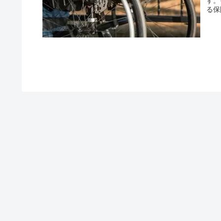
す。
る保
いま