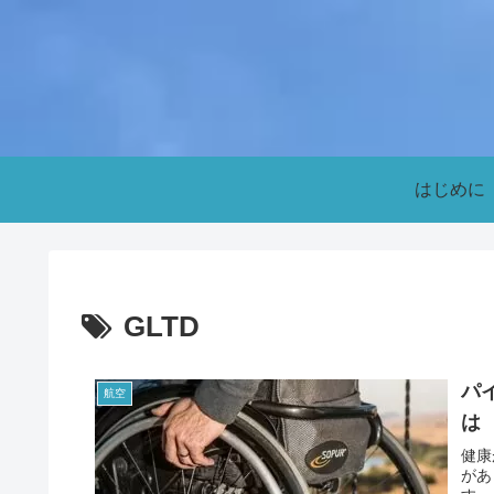
はじめに
GLTD
パ
航空
は
健康
があ