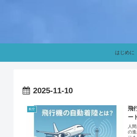
はじめに
2025-11-10
飛
航空
ー
人間
の進