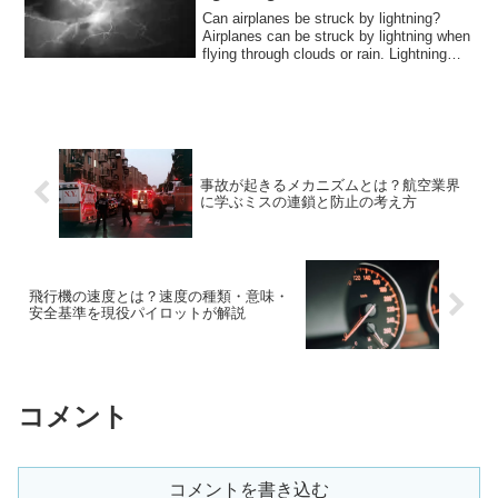
Can airplanes be struck by lightning?
Airplanes can be struck by lightning when
flying through clouds or rain. Lightning
has a voltage of about 1 billion volts, so
many people may be concerned that if an
airplane is struck by lightning, it may lead
to a major accident, such as a crash or
death of passengers.
事故が起きるメカニズムとは？航空業界
に学ぶミスの連鎖と防止の考え方
飛行機の速度とは？速度の種類・意味・
安全基準を現役パイロットが解説
コメント
コメントを書き込む