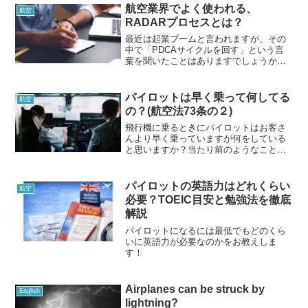
のかを解説していこうと思います。
航空業界でよく使われる、
航空
RADARプロセスとは？
最近は起業ブームと言われますが、その
中で「PDCAサイクルを回す」という言
葉を聞いたことはありますでしょうか。
航空業界には安全を守るために過去の過
ちを無駄にしないために「RADARプロセ
ス」という言葉があります。PDCAを詳
パイロットは早く乗って何してる
航空
しく説明したものなので参考にしてみて
の？(航空法73条の２)
ください。
飛行機に乗るときにパイロットはお客さ
んより早く乗っていますが何をしている
と思いますか？当たり前のようなことで
すが、実際に何をしているのかを知って
いる人は少ないのではないでしょうか。
今回は航空法に基づいて説明していこう
パイロットの英語力はどれくらい
航空
と思いますので是非豆知識として読んで
必要？TOEIC目安と勉強法を徹底
みてくださいね。
解説
パイロットになるには最低でもどのくら
いに英語力が必要なのかをお教えしま
す！
Airplanes can be struck by
English
lightning?