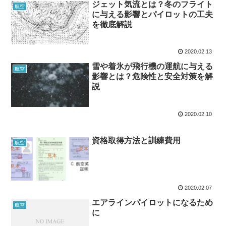
ジェット気流とは？冬のフライト
航空
に与える影響とパイロットの工夫
を徹底解説
2020.02.13
雪や着氷が飛行機の運航に与える
航空
影響とは？危険性と安全対策を解
説
2020.02.10
資格取得方法と訓練費用
航空
2020.02.07
エアラインパイロットになるため
航空
に