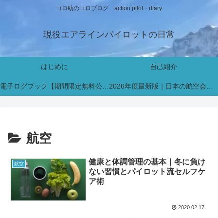
コロ助のコロブログ action pilot・diary
現役エアラインパイロットの日常
はじめに
自己紹介
電子ログブック【期間限定無料公開中】
2026年度最新版｜日本の航空会社パイロット採用・インターン情報まとめ【新卒・既卒対応】
航空
健康と体調管理の基本｜冬に負け
航空
ない習慣とパイロット流セルフケ
ア術
2020.02.17