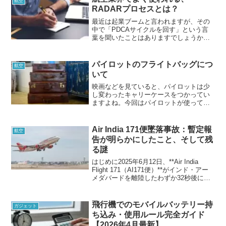
航空
RADARプロセスとは？
最近は起業ブームと言われますが、その
中で「PDCAサイクルを回す」という言
葉を聞いたことはありますでしょうか。
航空業界には安全を守るために過去の過
ちを無駄にしないために「RADARプロセ
ス」という言葉があります。PDCAを詳
パイロットのフライトバッグにつ
航空
しく説明したものなので参考にしてみて
いて
ください。
映画などを見ていると、パイロットは少
し変わったキャリーケースをつかってい
ますよね。今回はパイロットが使ってい
るフライトバッグについて紹介していこ
うと思います。フライトバッグってどこ
で買えるの？フライトバッグの中には何
Air India 171便墜落事故：暫定報
航空
が入っているの？などの質問に答えま
告が明らかにしたこと、そして残
す！是非見てみてくださいね。
る謎
はじめに2025年6月12日、**Air India
Flight 171（AI171便）**がインド・アー
メダバードを離陸したわずか32秒後に墜
落しました。搭乗者242名（乗客230名・
乗員12名）...
飛行機でのモバイルバッテリー持
ガジェット
ち込み・使用ルール完全ガイド
【2026年4月最新】