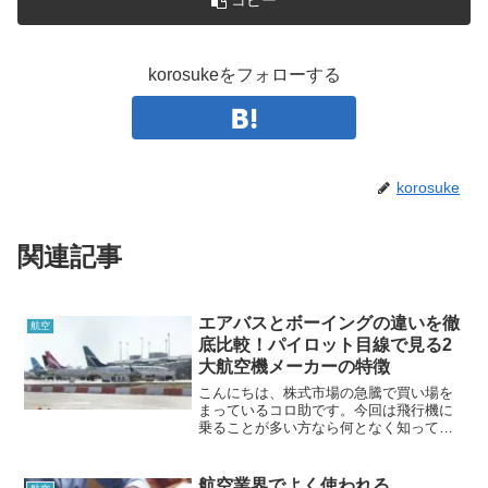
コピー
korosukeをフォローする
korosuke
関連記事
エアバスとボーイングの違いを徹
航空
底比較！パイロット目線で見る2
大航空機メーカーの特徴
こんにちは、株式市場の急騰で買い場を
まっているコロ助です。今回は飛行機に
乗ることが多い方なら何となく知ってい
るであろう、飛行機の種類についての記
事になります。飛行機に乗るとき、「こ
の機体はエアバス製で...
航空業界でよく使われる、