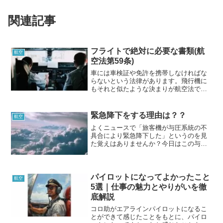
関連記事
フライトで絶対に必要な書類(航
航空
空法第59条)
車には車検証や免許を携帯しなければな
らないという法律があります。飛行機に
もそれと似たような決まりが航空法で定
められており、飛行機の方が車よりも携
帯しなければならない書類は多いです。
そこでその書類について航空法を基にま
緊急降下をする理由は？？
航空
とめていきたいと思います。
よくニュースで「旅客機が与圧系統の不
具合により緊急降下した」というのを見
た覚えはありませんか？今日はこの与圧
系統の不具合って実際にどのようなこと
が飛行機内に起きているのか、そのとき
パイロットはどのような操作をしている
のかを解説していこうと思います。
パイロットになってよかったこと
航空
5選｜仕事の魅力とやりがいを徹
底解説
コロ助がエアラインパイロットになるこ
とができて感じたことをもとに、パイロ