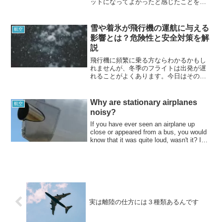
ットになってよかったと感じたことを紹
介していきたいと思います！パイロット
を目指している方、きっとあなたの夢も
膨らむと思いますので、モチベーション
雪や着氷が飛行機の運航に与える
航空
維持のためにも参考にしてみてください
影響とは？危険性と安全対策を解
ね。
説
飛行機に頻繁に乗る方ならわかるかもし
れませんが、冬季のフライトは出発が遅
れることがよくあります。今日はその理
由を説明していきたいと思います。簡単
に言うと、冬の時期は飛行機が出発する
までに、パイロットの仕事が増えるんで
Why are stationary airplanes
航空
す、、そう雪のせいで！なぜ雪が降ると
noisy?
大変なのかを解説
If you have ever seen an airplane up
close or appeared from a bus, you would
know that it was quite loud, wasn't it? In
this artic
実は離陸の仕方には３種類あるんです