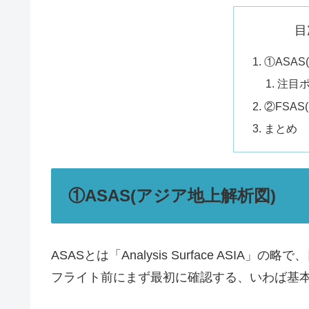
目
①ASA
注目
②FSA
まとめ
①ASAS(アジア地上解析図)
ASASとは「Analysis Surface ASI
フライト前にまず最初に確認する、いわば基