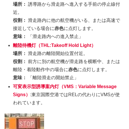
場所：
誘導路から滑走路へ進入する手前の停止線付
近。
役割：
滑走路内に他の航空機がいる、または高速で
接近している場合に
赤色
に点灯します。
意味：
「滑走路内への進入禁止」
離陸待機灯（THL:
Takeoff Hold Light
）
場所：
滑走路の離陸開始位置付近。
役割：
前方に別の航空機が滑走路を横断中、または
離陸・着陸動作中の場合に
赤色
に点灯します。
意味：
「離陸滑走の開始禁止」
可変表示型誘導案内灯（VMS：Variable Message
Signs）
:東京国際空港ではRELの代わりにVMSが使
われています。