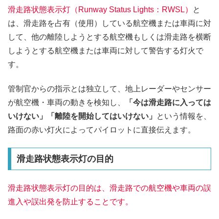
滑走路状態表示灯（Runway Status Lights：RWSL）
と
は、滑走路を占有（使用）している航空機または車両に対
して、他の離陸しようとする航空機もしくは滑走路を横断
しようとする航空機または車両に対して警告する灯火で
す。
管制官からの指示とは独立して、地上レーダーやセンサー
が航空機・車両の動きを検知し、
「今は滑走路に入っては
いけない」「離陸を開始してはいけない」
という情報を、
路面の赤い灯火によってパイロットに直接伝えます。
滑走路状態表示灯の目的
滑走路状態表示灯の目的は、滑走路での航空機や車両の誤
進入や誤出発を防止することです。