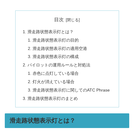
目次
滑走路状態表示灯とは？
滑走路状態表示灯の目的
滑走路状態表示灯の適用空港
滑走路状態表示灯の構成
パイロットの運用ルールと対処法
赤色に点灯している場合
灯火が消えている場合
滑走路状態表示灯に関してのATC Phrase
滑走路状態表示灯のまとめ
滑走路状態表示灯とは？