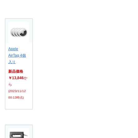
Apple
AirTag 4個
入り
新品価格
￥13,846
か
ら
(2023/11/12
00:13時点)