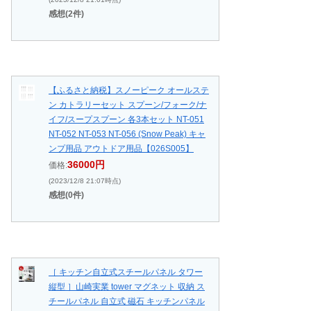
感想(2件)
【ふるさと納税】スノーピーク オールステ
ン カトラリーセット スプーン/フォーク/ナ
イフ/スープスプーン 各3本セット NT-051
NT-052 NT-053 NT-056 (Snow Peak) キャ
ンプ用品 アウトドア用品【026S005】
36000円
価格:
(2023/12/8 21:07時点)
感想(0件)
［ キッチン自立式スチールパネル タワー
縦型 ］山崎実業 tower マグネット 収納 ス
チールパネル 自立式 磁石 キッチンパネル