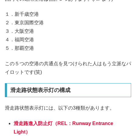
１．新千歳空港
２．東京国際空港
３．大阪空港
４．福岡空港
５．那覇空港
この５つの空港の共通点を見つけられた人はもう立派なパ
イロットです(笑)
滑走路状態表示灯の構成
滑走路状態表示灯には、以下の3種類があります。
滑走路進入防止灯（REL：Runway Entrance
Light）