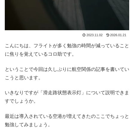
2023.11.02
2026.01.21
こんにちは、フライトが多く勉強の時間が減っていること
に焦りを覚えているコロ助です。
ということで今回は久しぶりに航空関係の記事を書いてい
こうと思います。
いきなりですが「滑走路状態表示灯」について説明できま
すでしょうか。
最近は導入されている空港が増えてきたのここでちょっと
勉強してみましょう。